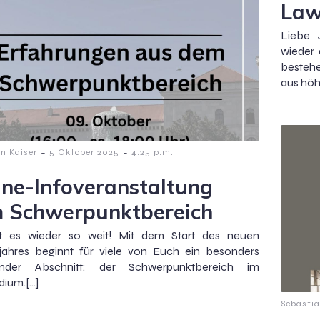
Law
Liebe 
wieder 
bestehe
aus höh
-
-
n Kaiser
5 Oktober 2025
4:25 p.m.
ine-Infoveranstaltung
 Schwerpunktbereich
st es wieder so weit! Mit dem Start des neuen
njahres beginnt für viele von Euch ein besonders
nder Abschnitt: der Schwerpunktbereich im
dium.[…]
Sebastia