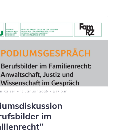
-
-
n Kaiser
19 Januar 2026
3:17 p.m.
iumsdiskussion
rufsbilder im
ilienrecht”