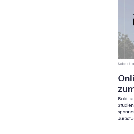
Sebastia
Onl
zum
Bald i
Studie
spanne
Jurastu