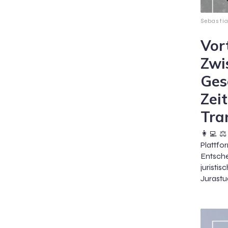
Sebastia
Vort
Zwi
Ges
Zeit
Tra
👩‍💻⚖️
Platt
Entsche
jurist
Jurastu