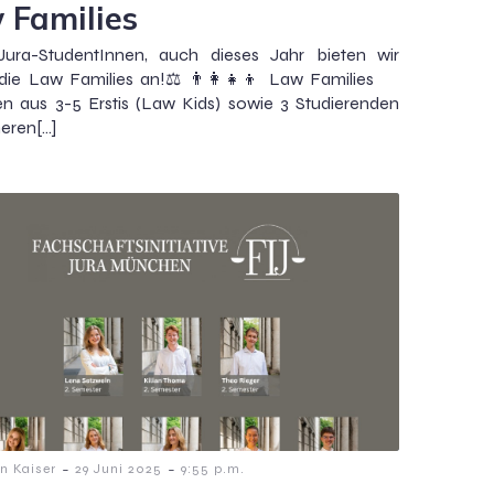
 Families
Jura-StudentInnen, auch dieses Jahr bieten wir
die Law Families an!⚖️👨‍👩‍👧‍👦 Law Families
n aus 3-5 Erstis (Law Kids) sowie 3 Studierenden
eren[…]
-
-
n Kaiser
29 Juni 2025
9:55 p.m.