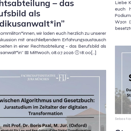
htsabteilung – das
Liebe K
euch h
ufsbild als
Podiums
dikusanwalt*in”
W201 (
besetzt
ommiliton*innen, wir laden euch herzlich zu unserer
iskussion mit anschließendem Erfahrungsaustausch
rbeiten in einer Rechtsabteilung – das Berufsbild als
sanwalt*in“ 📅 Mittwoch, 08.07.2026 🕕 18:00[…]
Sebastia