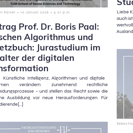
Stu
Liebe K
-
-
n Kaiser
10 Januar 2026
5:01 p.m.
auch is
rag Prof. Dr. Boris Paal:
wertvol
Auslands
schen Algorithmus und
etzbuch: Jurastudium im
alter der digitalen
nsformation
 Künstliche Intelligenz, Algorithmen und digitale
formen verändern zunehmend rechtliche
idungsprozesse – und stellen das Recht sowie die
ische Ausbildung vor neue Herausforderungen. Für
dierende[…]
Sebastia