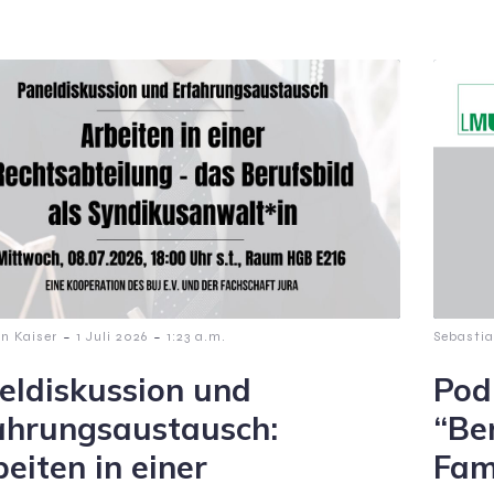
-
-
n Kaiser
1 Juli 2026
1:23 a.m.
Sebastia
eldiskussion und
Pod
ahrungsaustausch:
“Be
eiten in einer
Fam