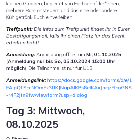
kleinen Gruppen, begleitet von Fachschaftler*innen,
mehrere Bars ansteuern und das eine oder andere
Kühlgetränk Euch einverleiben.
Treffpunkt:
Die Infos zum Treffpunkt findet Ihr in Eurer
Bestätigungsmail, falls Ihr einen Platz für das Event
erhalten habt!
Anmeldung:
Anmeldung öffnet am
Mi, 01.10.2025
(
Anmeldung nur bis So, 05.10.2024 15:00 Uhr
möglich
). Die Teilnahme ist nur für Ü18!
Anmeldungslink:
https://docs.google.com/forms/d/e/1
FAIpQLSccNOmEz3RKJNapAlKPs8elKAxJhcjzElcoGNS
-r4F2jtn9fw/viewform?usp=dialog
Tag 3: Mittwoch,
08.10.2025
O-Phasen