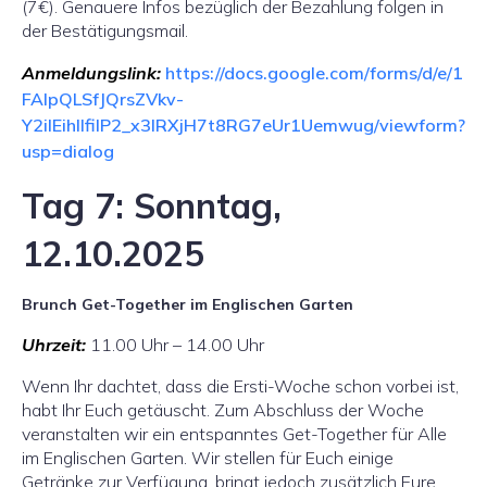
(7€). Genauere Infos bezüglich der Bezahlung folgen in
der Bestätigungsmail.
Anmeldungslink:
https://docs.google.com/forms/d/e/1
FAIpQLSfJQrsZVkv-
Y2iIEihIlfilP2_x3lRXjH7t8RG7eUr1Uemwug/viewform?
usp=dialog
Tag 7: Sonntag,
12.10.2025
Brunch Get-Together im Englischen Garten
Uhrzeit:
11.00 Uhr – 14.00 Uhr
Wenn Ihr dachtet, dass die Ersti-Woche schon vorbei ist,
habt Ihr Euch getäuscht. Zum Abschluss der Woche
veranstalten wir ein entspanntes Get-Together für Alle
im Englischen Garten. Wir stellen für Euch einige
Getränke zur Verfügung, bringt jedoch zusätzlich Eure