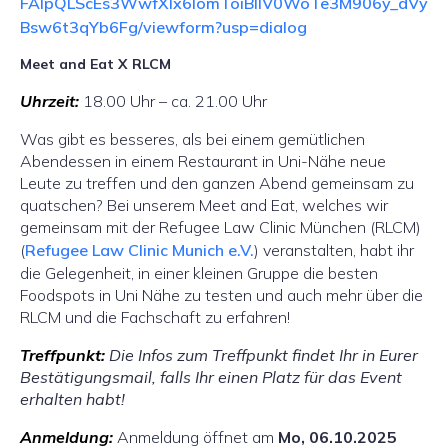
FAIpQLScEs3WwfXIx6lomToiBllV0WoTe3M906y_dVy
Bsw6t3qYb6Fg/viewform?usp=dialog
Meet and Eat X RLCM
Uhrzeit:
18.00 Uhr – ca. 21.00 Uhr
Was gibt es besseres, als bei einem gemütlichen
Abendessen in einem Restaurant in Uni-Nähe neue
Leute zu treffen und den ganzen Abend gemeinsam zu
quatschen? Bei unserem Meet and Eat, welches wir
gemeinsam mit der Refugee Law Clinic München (RLCM)
(
Refugee Law Clinic Munich e.V.
) veranstalten, habt ihr
die Gelegenheit, in einer kleinen Gruppe die besten
Foodspots in Uni Nähe zu testen und auch mehr über die
RLCM und die Fachschaft zu erfahren!
Treffpunkt:
Die Infos zum Treffpunkt findet Ihr in Eurer
Bestätigungsmail, falls Ihr einen Platz für das Event
erhalten habt!
Anmeldung:
Anmeldung öffnet am
Mo, 06.10.2025