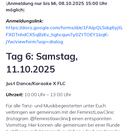
(
Anmeldung nur bis Mi, 08.10.2025 15:00 Uhr
möglich
).
Anmeldungslink:
https://docs.google.com/forms/d/e/1FAIpQLSduj6yjtL
FXDTnhdCX5qBzKv_hghcqun7y0ZtTOEY1bqK-
jYw/viewform?usp=dialog
Tag 6: Samstag,
11.10.2025
Just Dance/Karaoke X FLC
Uhrzeit:
10.00 Uhr – 13.00 Uhr
Für alle Tanz- und Musikbegeisterten unter Euch
verbringen wir gemeinsam mit der FeministLawClinic
(Instagram: @feministlawclinic
)
einen entspannten
Vormittag. Hier können alle gemeinsam bei einer Runde