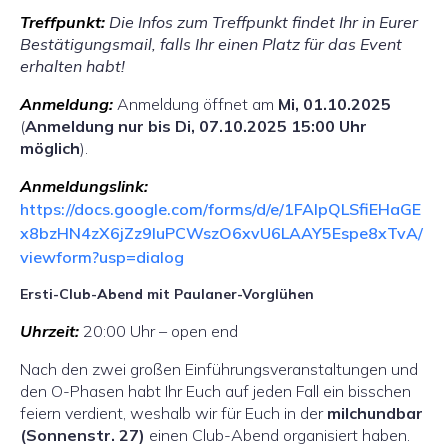
Treffpunkt:
Die Infos zum Treffpunkt findet Ihr in Eurer
Bestätigungsmail, falls Ihr einen Platz für das Event
erhalten habt!
Anmeldung:
Anmeldung öffnet am
Mi, 01.10.2025
(
Anmeldung nur bis Di, 07.10.2025 15:00 Uhr
möglich
).
Anmeldungslink:
https://docs.google.com/forms/d/e/1FAIpQLSfiEHaGE
x8bzHN4zX6jZz9luPCWszO6xvU6LAAY5Espe8xTvA/
viewform?usp=dialog
Ersti-Club-Abend mit Paulaner-Vorglühen
Uhrzeit:
20:00 Uhr – open end
Nach den zwei großen Einführungsveranstaltungen und
den O-Phasen habt Ihr Euch auf jeden Fall ein bisschen
feiern verdient, weshalb wir für Euch in der
milchundbar
(Sonnenstr. 27)
einen Club-Abend organisiert haben.