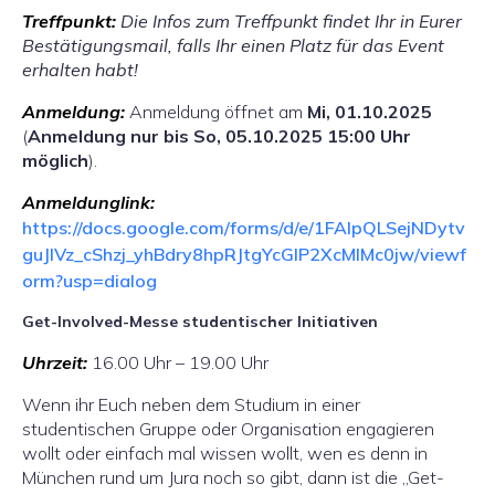
Treffpunkt:
Die Infos zum Treffpunkt findet Ihr in Eurer
Bestätigungsmail, falls Ihr einen Platz für das Event
erhalten habt!
Anmeldung:
Anmeldung öffnet am
Mi, 01.10.2025
(
Anmeldung nur bis So, 05.10.2025 15:00 Uhr
möglich
).
Anmeldunglink:
https://docs.google.com/forms/d/e/1FAIpQLSejNDytv
guJlVz_cShzj_yhBdry8hpRJtgYcGIP2XcMlMc0jw/viewf
orm?usp=dialog
Get-Involved-Messe studentischer Initiativen
Uhrzeit:
16.00 Uhr – 19.00 Uhr
Wenn ihr Euch neben dem Studium in einer
studentischen Gruppe oder Organisation engagieren
wollt oder einfach mal wissen wollt, wen es denn in
München rund um Jura noch so gibt, dann ist die „Get-