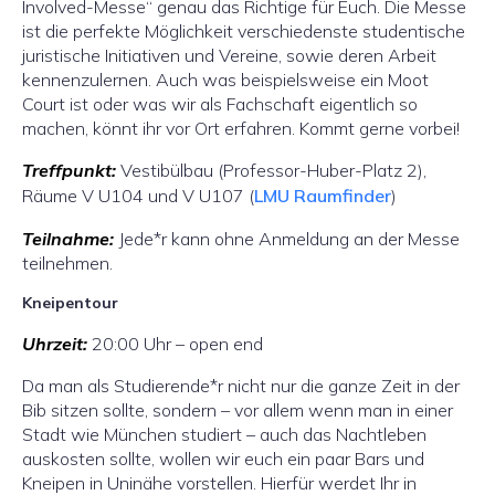
Involved-Messe“ genau das Richtige für Euch. Die Messe
ist die perfekte Möglichkeit verschiedenste studentische
juristische Initiativen und Vereine, sowie deren Arbeit
kennenzulernen. Auch was beispielsweise ein Moot
Court ist oder was wir als Fachschaft eigentlich so
machen, könnt ihr vor Ort erfahren. Kommt gerne vorbei!
Treffpunkt:
Vestibülbau (Professor-Huber-Platz 2),
Räume V U104 und V U107 (
LMU Raumfinder
)
Teilnahme:
Jede*r kann ohne Anmeldung an der Messe
teilnehmen.
Kneipentour
Uhrzeit:
20:00 Uhr – open end
Da man als Studierende*r nicht nur die ganze Zeit in der
Bib sitzen sollte, sondern – vor allem wenn man in einer
Stadt wie München studiert – auch das Nachtleben
auskosten sollte, wollen wir euch ein paar Bars und
Kneipen in Uninähe vorstellen. Hierfür werdet Ihr in