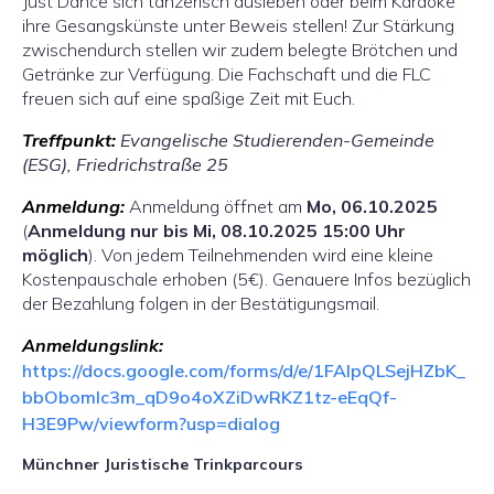
Just Dance sich tänzerisch ausleben oder beim Karaoke
ihre Gesangskünste unter Beweis stellen! Zur Stärkung
zwischendurch stellen wir zudem belegte Brötchen und
Getränke zur Verfügung. Die Fachschaft und die FLC
freuen sich auf eine spaßige Zeit mit Euch.
Treffpunkt:
Evangelische Studierenden-Gemeinde
(ESG), Friedrichstraße 25
Anmeldung:
Anmeldung öffnet am
Mo, 06.10.2025
(
Anmeldung nur bis Mi, 08.10.2025 15:00 Uhr
möglich
). Von jedem Teilnehmenden wird eine kleine
Kostenpauschale erhoben (5€). Genauere Infos bezüglich
der Bezahlung folgen in der Bestätigungsmail.
Anmeldungslink:
https://docs.google.com/forms/d/e/1FAIpQLSejHZbK_
bbObomlc3m_qD9o4oXZiDwRKZ1tz-eEqQf-
H3E9Pw/viewform?usp=dialog
Münchner Juristische Trinkparcours