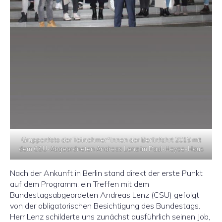
Gruppenfoto der Teilnehmer*innen der Berlinfahrt 2019 mit
dem CSU-Abgeordneten Andreas Lenz im Paul-Heyse-Haus
Nach der Ankunft in Berlin stand direkt der erste Punkt
auf dem Programm: ein Treffen mit dem
Bundestagsabgeordeten Andreas Lenz (CSU) gefolgt
von der obligatorischen Besichtigung des Bundestags.
Herr Lenz schilderte uns zunächst ausführlich seinen Job,