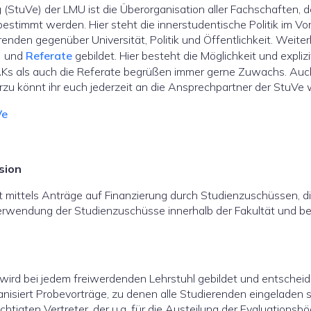
 (StuVe) der LMU ist die Überorganisation aller Fachschaften,
estimmt werden. Hier steht die innerstudentische Politik im Vo
enden gegenüber Universität, Politik und Öffentlichkeit. Weite
) und
Referate
gebildet. Hier besteht die Möglichkeit und expliz
AKs als auch die Referate begrüßen immer gerne Zuwachs. Auc
ierzu könnt ihr euch jederzeit an die Ansprechpartner der StuVe
Ve
sion
 mittels Anträge auf Finanzierung durch Studienzuschüssen, d
Verwendung der Studienzuschüsse innerhalb der Fakultät und be
ird bei jedem freiwerdenden Lehrstuhl gebildet und entscheidet
isiert Probevorträge, zu denen alle Studierenden eingeladen s
tigten Vertreter, der u.a. für die Austeilung der Evaluations