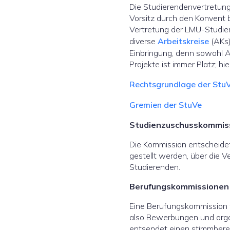
Die Studierendenvertretung
Vorsitz durch den Konvent b
Vertretung der LMU-Studier
diverse
Arbeitskreise
(AKs
Einbringung, denn sowohl 
Projekte ist immer Platz; h
Rechtsgrundlage der Stu
Gremien der StuVe
Studienzuschusskommis
Die Kommission entscheidet
gestellt werden, über die 
Studierenden.
Berufungskommissionen
Eine Berufungskommission w
also Bewerbungen und organ
entsendet einen stimmberech