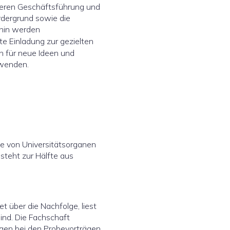
 deren Geschäftsführung und
rdergrund sowie die
rhin werden
ite Einladung zur gezielten
h für neue Ideen und
 wenden.
ie von Universitätsorganen
steht zur Hälfte aus
 über die Nachfolge, liest
ind. Die Fachschaft
bögen bei den Probevorträgen