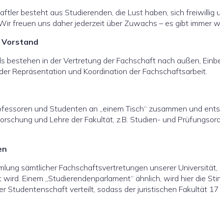
ftler besteht aus Studierenden, die Lust haben, sich freiwillig 
Wir freuen uns daher jederzeit über Zuwachs – es gibt immer w
/ Vorstand
 bestehen in der Vertretung der Fachschaft nach außen, Einb
 der Repräsentation und Koordination der Fachschaftsarbeit.
ofessoren und Studenten an „einem Tisch“ zusammen und ent
orschung und Lehre der Fakultät, z.B. Studien- und Prüfungsord
en
lung sämtlicher Fachschaftsvertretungen unserer Universität, i
rt wird. Einem „Studierendenparlament“ ähnlich, wird hier die S
r Studentenschaft verteilt, sodass der juristischen Fakultät
g